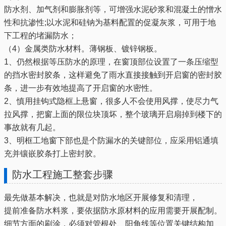
防水剂、加气剂和膨胀剂等，可增强水泥砂浆和混凝土的憎水
性和抗渗性;以水泥和硅钠为基料配置的促凝灰浆，可用于地
下工程的堵漏防水；
（4）金属类防水材料。薄钢板、镀锌钢板。
1、仍然根据等压防水的原理，在窗顶部位设置了一条压缩型
的挡水密封胶条，这样避免了雨水直接接触到开启窗的密封胶
条，进一步有效地提高了开启窗的水密性。
2、慎用挂钩式隐框上悬窗，很多人不会使用风撑，使尽力气
拉风撑，把窗上面的限位块顶坏，整个玻璃开启扇掉到楼下的
事故就有几起。
3、明框工地窗下部也是个防漏水的关键部位，应采用铝通填
充并镶嵌胶条打上密封胶。
防水工程施工整套步骤
最先做基本解决，也就是对防水地区开展修复和清理，
提前准备防水料浆，要依据防水原材料的应用需要开展配制。
细节方面的刷涂，必须对管根处、阳角线等位置关键结构加